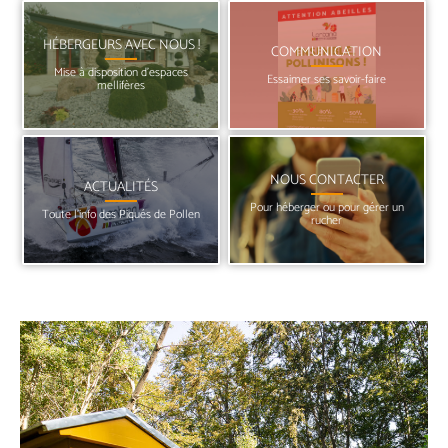
HÉBERGEURS AVEC NOUS !
COMMUNICATION
Mise à disposition d’espaces
Essaimer ses savoir-faire
mellifères
NOUS CONTACTER
ACTUALITÉS
Pour héberger ou pour gérer un
Toute l’info des Piqués de Pollen
rucher