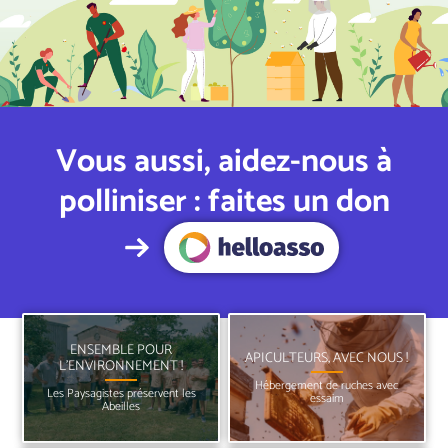
Vous aussi, aidez-nous à
polliniser : faites un don
ENSEMBLE POUR
APICULTEURS, AVEC NOUS !
L’ENVIRONNEMENT !
Hébergement de ruches avec
Les Paysagistes préservent les
essaim
Abeilles