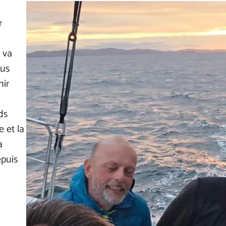
r
 va
lus
nir
ds
e et la
a
puis