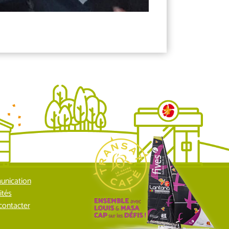
nication
ités
contacter