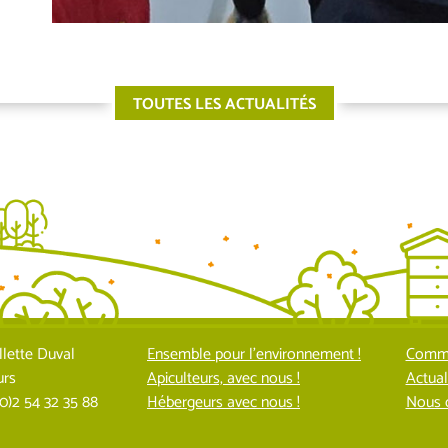
TOUTES LES ACTUALITÉS
llette Duval
Ensemble pour l’environnement !
Commu
urs
Apiculteurs, avec nous !
Actual
(0)2 54 32 35 88
Hébergeurs avec nous !
Nous 