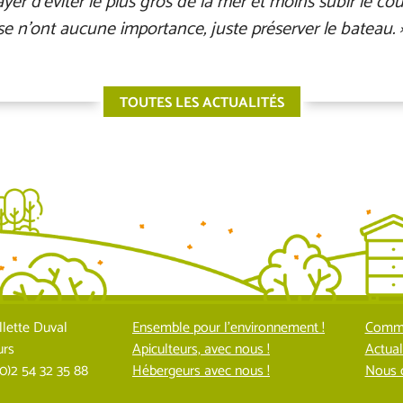
er d’éviter le plus gros de la mer et moins subir le cour
esse n’ont aucune importance, juste préserver le bateau. 
TOUTES LES ACTUALITÉS
llette Duval
Ensemble pour l’environnement !
Commu
urs
Apiculteurs, avec nous !
Actual
(0)2 54 32 35 88
Hébergeurs avec nous !
Nous 